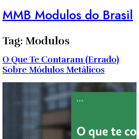
MMB Modulos do Brasil
Tag:
Modulos
O Que Te Contaram (errado)
Sobre Módulos Metálicos