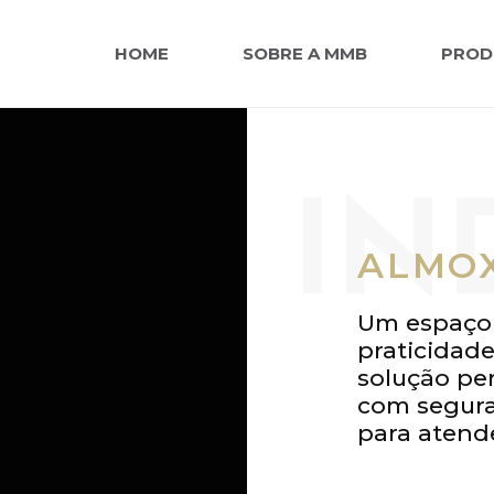
HOME
SOBRE A MMB
PROD
IN
ALMO
Um espaço 
praticidad
solução per
com seguran
para atend