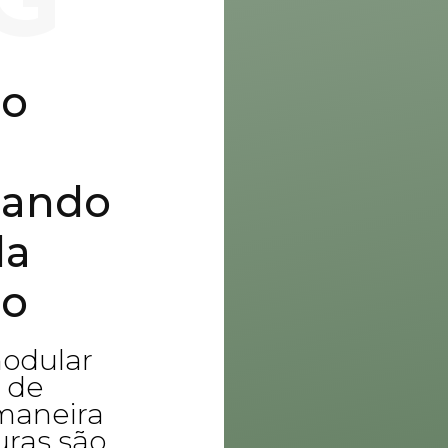
G
ão
mando
da
ão
odular
 de
 maneira
uras são