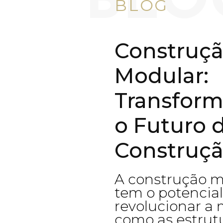
BLO
BLOG
Construç
Modular:
Transfor
o Futuro 
Construç
A construção m
tem o potencial
revolucionar a
como as estrut